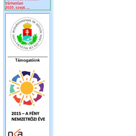
Várhatóan
2020. szept. ...
Támogatóink