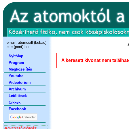
email:
atomcsill (kukac)
elte (pont) hu
Nyitólap
A keresett kivonat nem találhat
Program
Megközelítés
Youtube
Videotorium
Archívum
Letöltések
Cikkek
Facebook
Következő előadás: