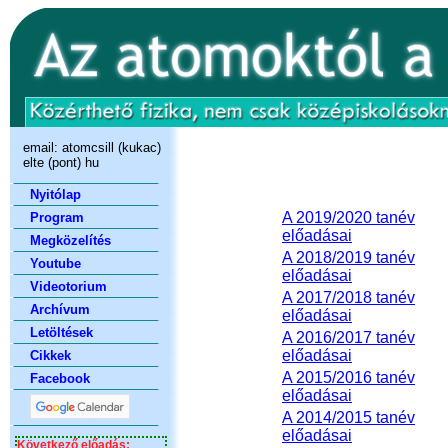
email:
atomcsill (kukac)
elte (pont) hu
Nyitólap
A 2019/2020 tanév
Program
előadásai
Megközelítés
A 2018/2019 tanév
Youtube
előadásai
Videotorium
A 2017/2018 tanév
Archívum
előadásai
Letöltések
A 2016/2017 tanév
előadásai
Cikkek
A 2015/2016 tanév
Facebook
előadásai
A 2014/2015 tanév
előadásai
Következő előadás: