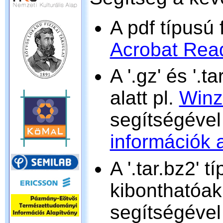
A pdf típusú 
Acrobat Rea
A '.gz' és '.t
alatt pl.
Winz
segítségével
információk 
A '.tar.bz2' 
kibonthatóak
segítségével