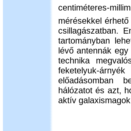
centiméteres-mil
mérésekkel érhető 
csillagászatban. 
tartományban lehe
lévő antennák egy 
technika megvalós
feketelyuk-árn
előadásomban bem
hálózatot és azt, 
aktív galaxismagokr