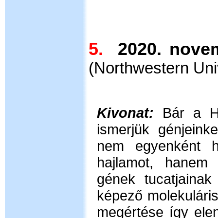
5.
2020. no
(Northwestern Uni
Kivonat:
Bár a H
ismerjük génjeink
nem egyenként h
hajlamot, hanem 
gének tucatjainak 
képező molekuláris
megértése így ele