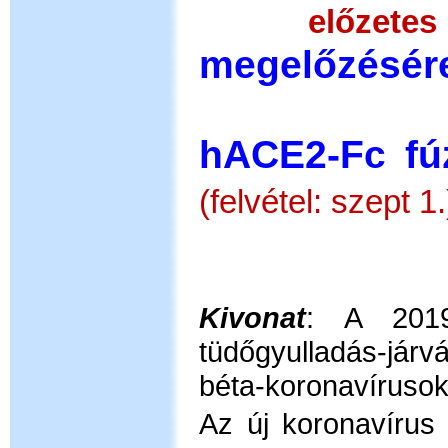
előzetes
megelőzésére
hACE2-Fc fú
(felvétel: szept 1.
Kivonat
:
A 2019
tüdőgyulladás-járv
béta-koronavírusok 
Az új koronavírus 