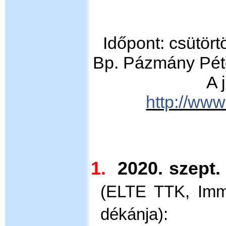
Időpont: csütör
Bp. Pázmány Péte
A 
http://www
1.
2020. szept
(ELTE TTK, Imm
dékánja):