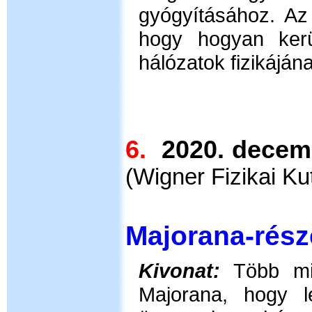
gyógyításához. Az
hogy hogyan ker
hálózatok fizikáján
6.
2020. dec
(
Wigner Fizikai Ku
A r
Majorana-rés
Kivonat:
Több mi
Majorana, hogy l