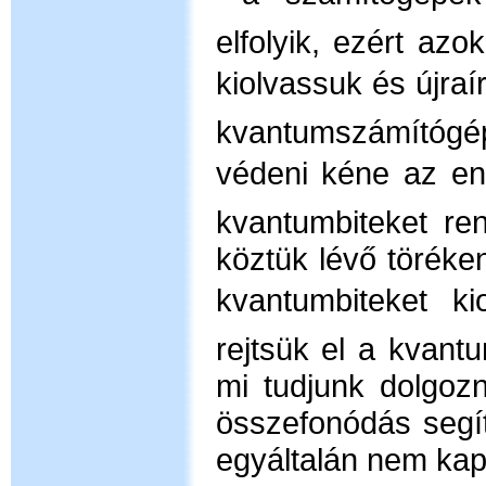
elfolyik, ezért az
kiolvassuk és újraí
kvantumszámítógé
védeni kéne az
en
kvantumbiteket re
köztük lévő törék
kvantumbiteket k
rejtsük el a kvant
mi tudjunk dolgoz
összefonódás segít
egyáltalán nem kap