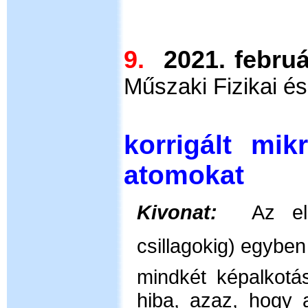
9.
2021. februá
Műszaki Fizikai é
Abe
korrigált mik
atomokat
Kivonat:
Az el
csillagokig) egyben
mindkét képalkotás
hiba, azaz, hogy 