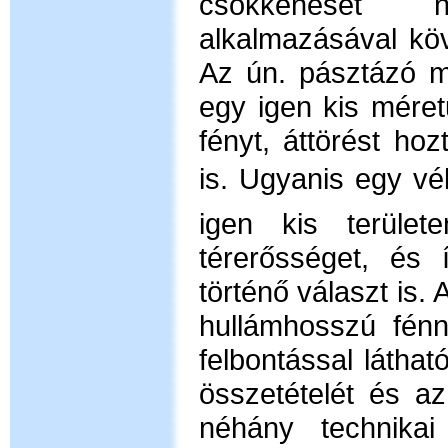
csökkenését n
alkalmazásával köv
Az ún. pásztázó m
egy igen kis méret
fényt, áttörést ho
is. Ugyanis egy v
igen kis terület
térerősséget, és
történő választ is. 
hullámhosszú fénn
felbontással láthat
összetételét és az
néhány technikai