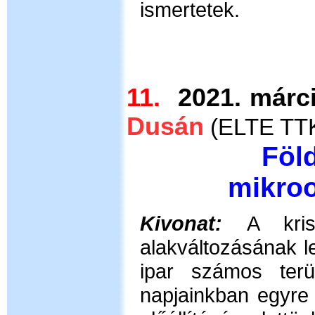
ismertetek.
11.
2021. má
Dusán
(
ELTE TTK
Föl
mikro
Kivonat:
A kri
alakváltozásának l
ipar számos terül
napjainkban egyre