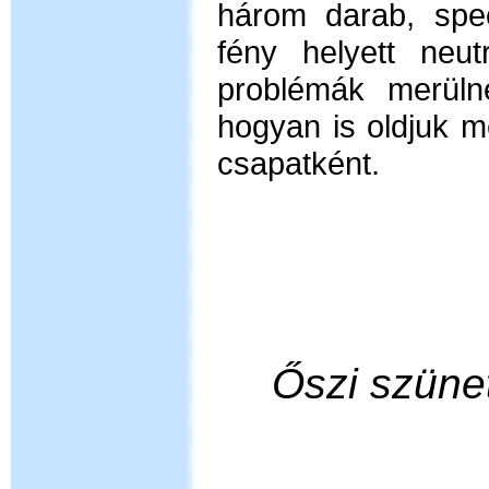
három darab, speci
fény helyett neu
problémák merülne
hogyan is oldjuk m
csapatként.
Őszi szüne