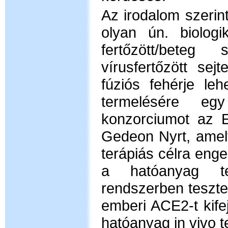
Az irodalom szerin
olyan ún. biologi
fertőzött/beteg
vírusfertőzött sej
fúziós fehérje leh
termelésére eg
konzorciumot az E
Gedeon Nyrt, amely
terápiás célra enge
a hatóanyag tes
rendszerben teszte
emberi ACE2-t kife
hatóanyag in vivo 