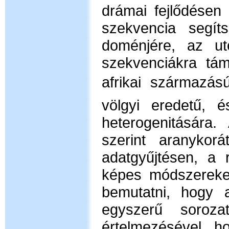
drámai fejlődése
szekvencia segítse
doménjére, az u
szekvenciákra ta
afrikai származa
völgyi eredetű, e
heterogenitására.
szerint aranykora
adatgyűjtésen, a 
képes módszereke
bemutatni, hogy 
egyszerű soroza
értelmezésével 