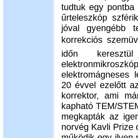
tudtuk egy pontba
űrteleszkóp szféri
jóval gyengébb t
korrekciós szemüve
időn keresztü
elektronmikroszkópi
elektromágneses l
20 évvel ezelőtt a
korrektor, ami má
kapható TEM/STEM 
megkapták az igen
norvég Kavli Prize 
működik egy ilyen m