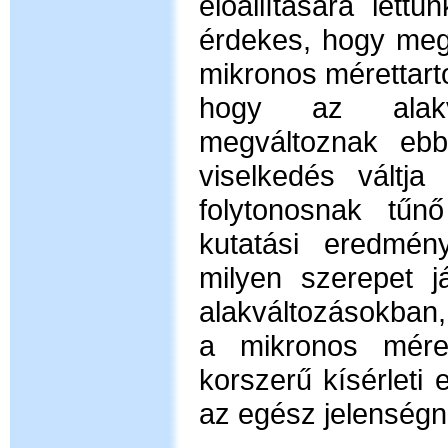
előállítására lett
érdekes, hogy meg
mikronos mérettart
hogy az alakvá
megváltoznak ebb
viselkedés váltja
folytonosnak tűn
kutatási eredmén
milyen szerepet j
alakváltozásokban,
a mikronos mére
korszerű kísérleti 
az egész jelenségn