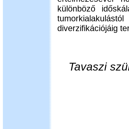
különböző idősk
tumorkialakulás
diverzifikációjáig 
Tavaszi szü