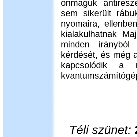
önmaguk antirésze
sem sikerült rábu
nyomaira, ellenben
kialakulhatnak Ma
minden irányból 
kérdését, és még 
kapcsolódik a 
kvantumszámítógé
Téli szünet: