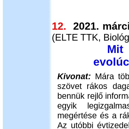
12.
2021. má
(ELTE TTK, Biológi
Mit
evolúc
Kivonat:
Mára tö
szövet rákos dag
bennük rejlő informa
egyik legizgalmas
megértése és a rá
Az utóbbi évtized