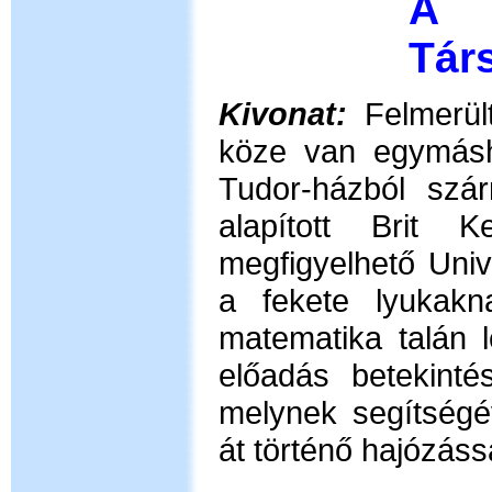
A h
Társ
Kivonat:
Felmerü
köze van egymásh
Tudor-házból szár
alapított Brit K
megfigyelhető Uni
a fekete lyukakn
matematika talán l
előadás betekintés
melynek segítségé
át történő hajózáss