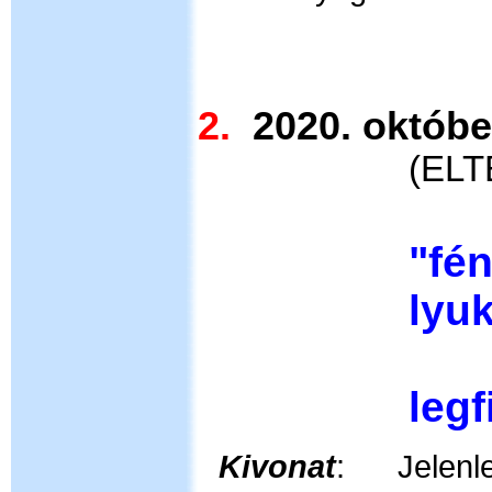
2.
2020. ok
(
ELTE
"fé
lyuk
ava
leg
Kivonat
:
Jelen