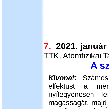
7.
2021. ja
TTK, Atomfizikai 
A s
Kivonat:
Számos
effektust a men
nyílegyenesen f
magasságát, majd 