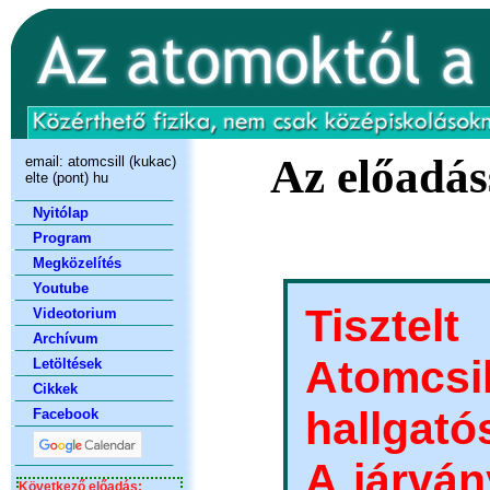
Az előadás
email:
atomcsill (kukac)
elte (pont) hu
Nyitólap
Program
Megközelítés
Youtube
Tiszte
Videotorium
Archívum
Atomcsi
Letöltések
Cikkek
hallgató
Facebook
A járvá
Következő előadás: