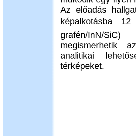
Az előadás hallga
képalkotásba 1
2 
grafén/InN/SiC) 
megismerhetik a
analitikai lehet
térképeket.