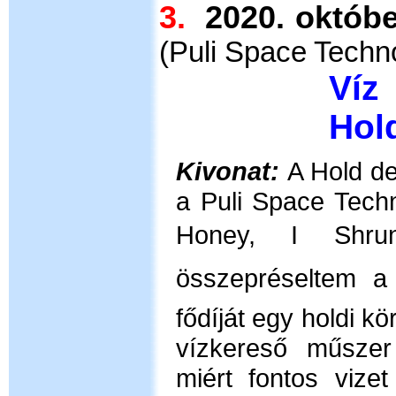
3.
2020. ok
(
Puli Space Techno
Víz
Hol
Kivonat:
A Hold d
a Puli Space Techn
Honey, I Shru
összepréseltem 
fődíját egy holdi k
vízkereső műszer
miért fontos vize