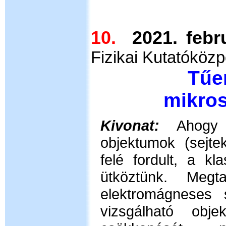
10.
2021. febr
Fizikai Kutatóközp
Tűe
mikro
Kivonat:
Ahogy 
objektumok (sejte
felé fordult, a kl
ütköztünk. Megt
elektromágneses 
vizsgálható obj