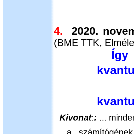
4.
2020. n
(BME TTK, Elmélet
Í
kvantum
A 
kvant
Kivonat
:
:
... minde
 a számítógépek