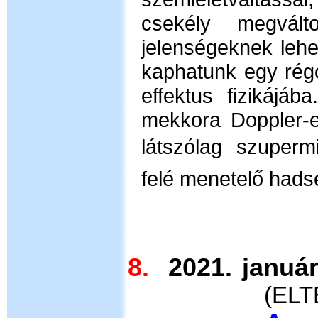
csekély megvált
jelenségeknek lehe
kaphatunk egy régó
effektus fizikájá
mekkora Doppler-e
látszólag
szupermi
felé menetelő hads
8.
2021. j
(
ELTE