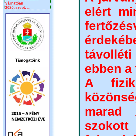
Várhatóan
elért m
2020. szept. ...
fertőzé
érdeké
távollé
Támogatóink
ebben a 
A fizi
közöns
marad A
szoko