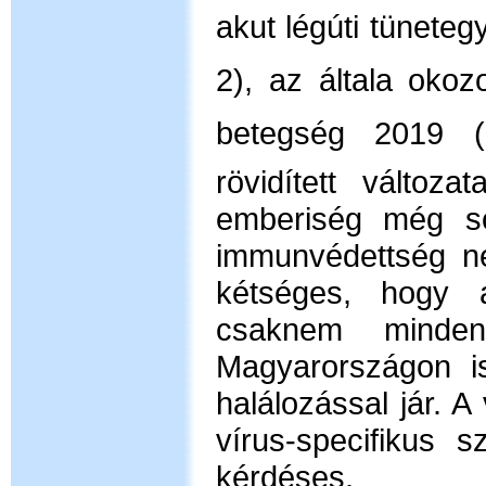
akut légúti tünete
2), az általa okoz
betegség 2019 (
rövidített válto
emberiség még so
immunvédettség ne
kétséges, hogy 
csaknem minde
Magyarországon i
halálozással jár. A
vírus-specifikus s
kérdéses.