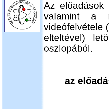
Az előadások k
valamint a 
videófelvétele
elteltével) le
oszlopából.
az előad