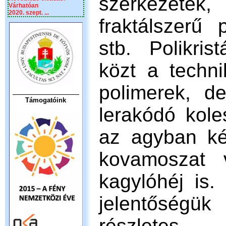
szerkezetek,
Várhatóan
2020. szept. ...
fraktálszerű 
stb. Polikri
közt a techni
polimerek, d
Támogatóink
lerakódó kole
az agyban ké
kovamoszat 
kagylóhéj is.
jelentőségü
részletes 