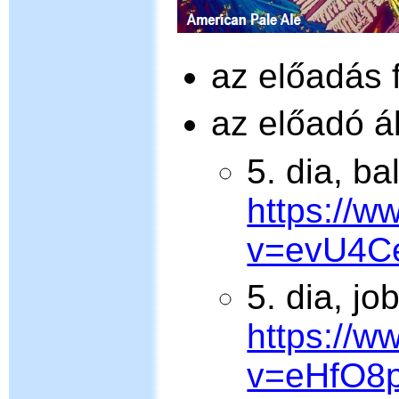
az előadás 
az előadó ál
5. dia, ba
https://
v=evU4C
5. dia, jo
https://
v=eHfO8