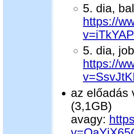
5. dia, bal
https://
v=iTkYA
5. dia, jo
https://
v=SsvJtK
az előadás
(3,1GB)
avagy:
http
v=QaYjX65