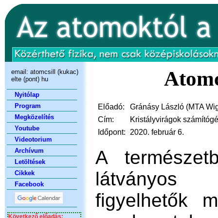
Atomc
email:
atomcsill (kukac)
elte (pont) hu
Nyitólap
Program
Előadó:
Gránásy László (MTA Wign
Megközelítés
Cím:
Kristályvirágok számítóg
Youtube
Időpont:
2020. február 6.
Videotorium
A természet
Archívum
Letöltések
látványos p
Cikkek
Facebook
figyelhetők 
Következő előadás: